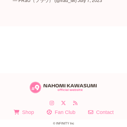
— FRaU（フラウ） (@frau_tw)
July 7, 2023
Shop
Fan Club
Contact
© INFINITY Inc