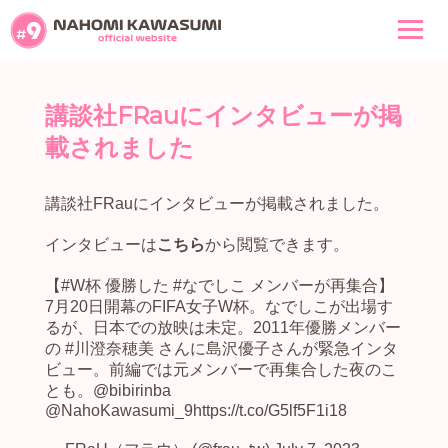
講談社FRauにインタビューが掲
載されました
講談社FRauにインタビューが掲載されました。
インタビューは
こちら
から閲覧できます。
【
#W杯
優勝した
#なでしこ
メンバーが再集合】
7月20日開幕のFIFA女子W杯。なでしこが出場す
るが、日本での放映は未定。2011年優勝メンバー
の
#川澄奈穂美
さんに島沢優子さんが緊急インタ
ビュー。前編では元メンバーで再集合した夜のこ
とも。
@bibirinba
@NahoKawasumi_9
https://t.co/G5lf5F1i18